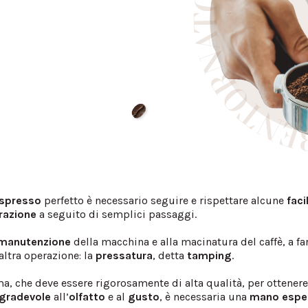
espresso
perfetto è necessario seguire e rispettare alcune
facil
razione
a seguito di semplici passaggi.
manutenzione
della macchina e alla macinatura del caffè, a far
altra operazione: la
pressatura
, detta
tamping
.
ma, che deve essere rigorosamente di alta qualità, per ottener
gradevole
all’
olfatto
e al
gusto
, è necessaria una
mano
espe