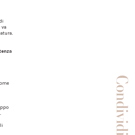
di
: va
natura.
tenza
Condividi
 nome
oppo
.
li