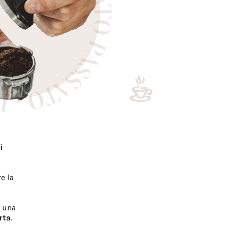
i
e la
e una
rta
.