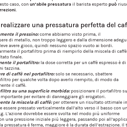
uesto caso, con
un’abile pressatura
il barista esperto
può
rius
rrezioni
.
 realizzare una pressatura perfetta del caf
amente il pressino:
come abbiamo visto prima, il
ere di metallo, non troppo leggero e dalla dimensione adegu
 deve avere gioco, quindi nessuno spazio vuoto ai bordi.
armente il portafiltro prima di riempirlo della miscela di caffè
tato finale.
ente il portafiltro:
la dose corretta per un caffè espresso è di
i tazzina.
re di caffè nel portafiltro:
solo se necessario, sbattere
afiltro per qualche volta dopo averlo riempito, di modo da
nte il caffè.
afiltro su una superficie morbida:
posizionare il portafiltro s
importante per evitare di danneggiare gli erogatori.
ente la miscela di caffè:
per ottenere un risultato ottimale i
be essere pressato verticalmente dall’alto verso il basso con u
 kg. L’azione dovrebbe essere svolta nel modo più uniforme
con una pressione iniziale più leggera, passando poi all’applic
la pressatura è ferma, maggiore è la durata dell’estrazione. I