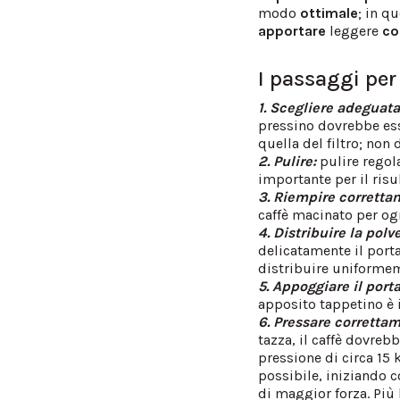
modo
ottimale
; in q
apportare
leggere
co
I passaggi per
1. Scegliere adeguat
pressino dovrebbe ess
quella del filtro; non
2. Pulire:
pulire regol
importante per il risul
3. Riempire correttam
caffè macinato per ogn
4. Distribuire la polve
delicatamente il port
distribuire uniformeme
5. Appoggiare il port
apposito tappetino è 
6. Pressare correttam
tazza, il caffè dovreb
pressione di circa 15
possibile, iniziando 
di maggior forza. Più 