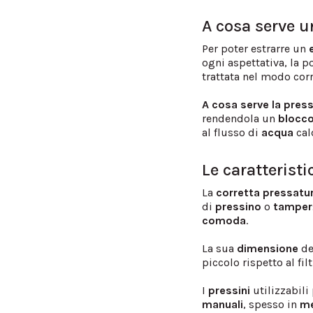
A cosa serve u
Per poter estrarre un
e
ogni aspettativa, la po
trattata nel modo corr
A cosa serve la pres
rendendola un
blocc
al flusso di
acqua
cal
Le caratteristi
La
corretta pressatu
di
pressino
o
tamper
comoda
.
La sua
dimensione
d
piccolo rispetto al fi
I
pressini
utilizzabili
manuali
, spesso in
me