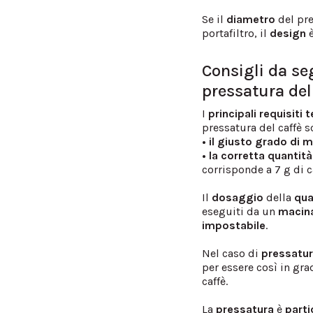
Se il
diametro
del pr
portafiltro, il
design
è
Consigli da seg
pressatura del
I
principali requisiti t
pressatura del caffè 
• il giusto grado di 
• la corretta quantit
corrisponde a 7 g di ca
Il
dosaggio
della
qua
eseguiti da un
macin
impostabile
.
Nel caso di
pressatu
per essere così in gra
caffè.
La
pressatura
è
part