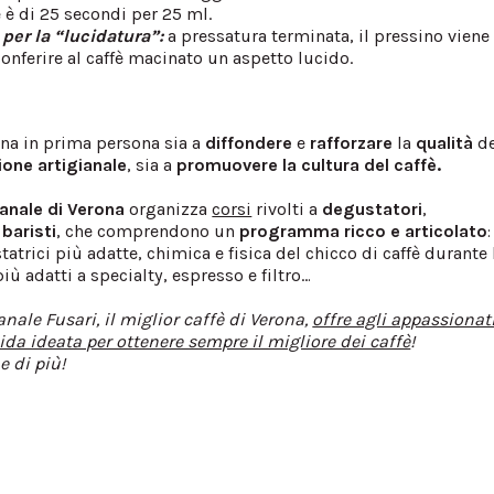
 è di 25 secondi per 25 ml.
 per la “lucidatura”:
a pressatura terminata, il pressino viene
 conferire al caffè macinato un aspetto lucido.
na in prima persona sia a
diffondere
e
rafforzare
la
qualità
de
ione
artigianale
, sia a
promuovere la cultura del caffè.
ianale di Verona
organizza
corsi
rivolti a
degustatori
,
o
baristi
, che comprendono un
programma ricco e articolato
:
ostatrici più adatte, chimica e fisica del chicco di caffè durante 
 più adatti a specialty, espresso e filtro…
anale Fusari, il miglior caffè di Verona,
offre agli appassionati
ida ideata per ottenere sempre il migliore dei caffè
!
e di più!