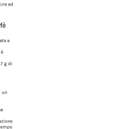
cire ad
fè
ata a
 è
 7 g di
u un
n
na
azione
l tempo