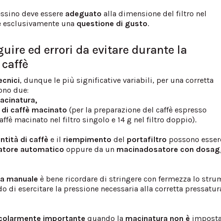
essino deve essere
adeguato
alla dimensione del filtro nel
 esclusivamente una
questione
di
gusto
.
uire ed errori da evitare durante la
 caffè
ecnici
, dunque le più significative variabili, per una corretta
sono due:
macinatura,
à di caffè macinato
(per la preparazione del caffè espresso
ffè macinato nel filtro singolo e 14 g nel filtro doppio).
ntità di caffè
e il
riempimento
del
portafiltro
possono esser
atore automatico
oppure da un
macinadosatore con dosag
ra manuale
è bene ricordare di stringere con fermezza lo str
do di esercitare la pressione necessaria alla corretta pressatur
icolarmente
importante
quando la
macinatura
non è
imposta