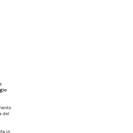
e
gio
umento
a del
ta in