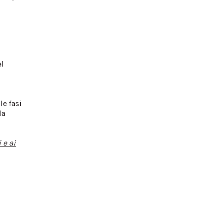
l
 le fasi
la
 e ai