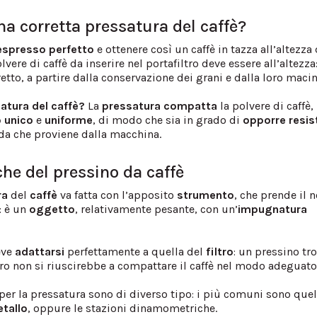
na corretta pressatura del caffè?
spresso perfetto
e ottenere così un caffè in tazza all’altezza 
lvere di caffè da inserire nel portafiltro deve essere all’altezza
etto, a partire dalla conservazione dei grani e dalla loro maci
satura del caffè?
La
pressatura compatta
la polvere di caffè,
o
unico
e
uniforme
, di modo che sia in grado di
opporre resis
da che proviene dalla macchina.
che del pressino da caffè
ra
del
caffè
va fatta con l’apposito
strumento
, che prende il
: è un
oggetto
, relativamente pesante, con un’
impugnatura
eve
adattarsi
perfettamente a quella del
filtro
: un pressino tr
ltro non si riuscirebbe a compattare il caffè nel modo adeguato
 per la pressatura sono di diverso tipo: i più comuni sono quel
tallo
, oppure le stazioni dinamometriche.