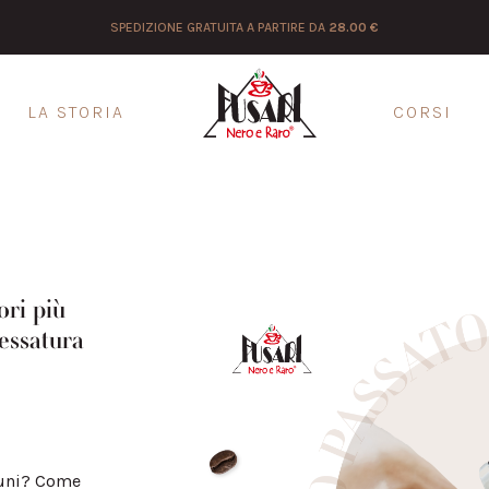
SPEDIZIONE GRATUITA A PARTIRE DA
28.00 €
LA STORIA
CORSI
ori più
essatura
omuni? Come