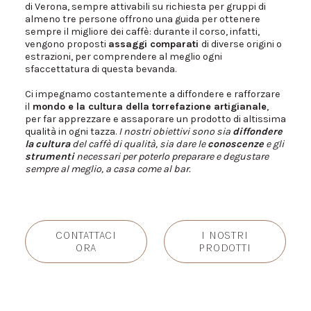
di Verona, sempre attivabili su richiesta per gruppi di
almeno tre persone offrono una guida per ottenere
sempre il migliore dei caffè: durante il corso, infatti,
vengono proposti
assaggi comparati
di diverse origini o
estrazioni, per comprendere al meglio ogni
sfaccettatura di questa bevanda.
Ci impegnamo costantemente a diffondere e rafforzare
il
mondo e la cultura della torrefazione artigianale
,
per far apprezzare e assaporare un prodotto di altissima
qualità in ogni tazza.
I nostri obiettivi sono sia
diffondere
la
cultura
del caffè di qualità, sia dare le
conoscenze
e gli
strumenti
necessari per poterlo preparare e degustare
sempre al meglio, a casa come al bar.
CONTATTACI
I NOSTRI
ORA
PRODOTTI