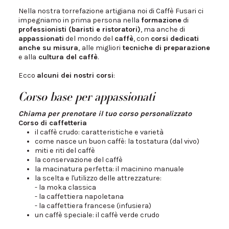
Nella nostra torrefazione artigiana noi di Caffè Fusari ci
impegniamo in prima persona nella
formazione
di
professionisti (baristi e ristoratori)
, ma anche di
appassionati
del mondo del
caffè
, con
corsi dedicati
anche su misura
,
alle migliori
tecniche di preparazione
e alla
cultura del caffè
.
Ecco
alcuni dei nostri corsi
:
Corso base per appassionati
Chiama per prenotare il tuo corso personalizzato
Corso di caffetteria
il caffè crudo: caratteristiche e varietà
come nasce un buon caffè: la tostatura (dal vivo)
miti e riti del caffè
la conservazione del caffè
la macinatura perfetta: il macinino manuale
la scelta e l'utilizzo delle attrezzature:
- la moka classica
- la caffettiera napoletana
- la caffettiera francese (infusiera)
un caffè speciale: il caffè verde crudo