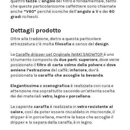
quattro
tazze
. L’
angolo
del filtro è fondamentale, tanto
che queste particolarissime caffettiere sono chiamate
anche
“V60”
perché iconiche dell’
angolo a V
e dei
60
gradi
richiesti.
Dettagli prodotto
Oltre alla tradizione, dietro a questa particolare
attrezzatura c’è molta
filosofia
e senso del
design
.
La
Caraffe dripper set Originale IWAKI SNOWTOP
è uno
strumento composto da
due parti
:
superiore
, dove viene
posizionato il
filtro di carta colmo della polvere
e
dove
avviene l’estrazione
del caffè;
inferiore
, dov’è
posizionata la
caraffa che accoglie la bevanda
.
Elegantissima
e
scenografica
è realizzata con cura e
attenzione ma soprattutto secondo un’attenta scelta
dei dei materiali:
vetro
,
legno
e
porcellana
.
La capiente
caraffa
è realizzata in
vetro
resistente al
calore
, così da poter essere riscaldato in microonde, il
dripper è in porcellana, mentre la base che accoglie il
dripper e lo separa dalla caraffa, è in legno.