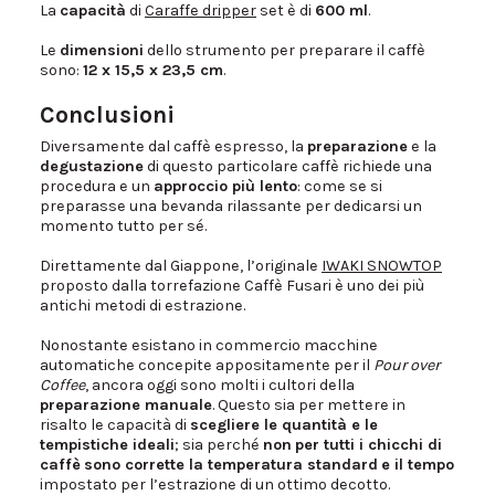
La
capacità
di
Caraffe dripper
set è di
600 ml
.
Le
dimensioni
dello strumento per preparare il caffè
sono:
12 x 15,5 x 23,5 cm
.
Conclusioni
Diversamente dal caffè espresso, la
preparazione
e la
degustazione
di questo particolare caffè richiede una
procedura e un
approccio più lento
: come se si
preparasse una bevanda rilassante per dedicarsi un
momento tutto per sé.
Direttamente dal Giappone, l’originale
IWAKI SNOWTOP
proposto dalla torrefazione Caffè Fusari è uno dei più
antichi metodi di estrazione.
Nonostante esistano in commercio macchine
automatiche concepite appositamente per il
Pour over
Coffee
, ancora oggi sono molti i cultori della
preparazione manuale
. Questo sia per mettere in
risalto le capacità di
scegliere le quantità e le
tempistiche ideali
; sia perché
non
per tutti i chicchi di
caffè
sono corrette la temperatura standard
e il tempo
impostato per l’estrazione di un ottimo decotto.