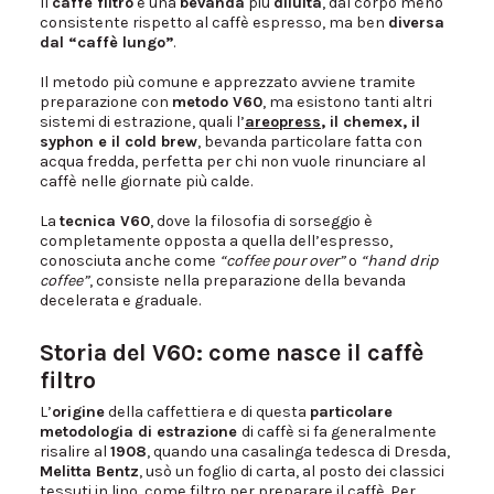
Il
caffè filtro
è una
bevanda
più
diluita
, dal corpo meno
consistente rispetto al caffè espresso, ma ben
diversa
dal “caffè lungo”
.
Il metodo più comune e apprezzato avviene tramite
preparazione con
metodo V60
, ma esistono tanti altri
sistemi di estrazione, quali l’
areopress
, il chemex, il
syphon e il cold brew
, bevanda particolare fatta con
acqua fredda, perfetta per chi non vuole rinunciare al
caffè nelle giornate più calde.
La
tecnica V60
, dove la filosofia di sorseggio è
completamente opposta a quella dell’espresso,
conosciuta anche come
“coffee pour over”
o
“hand drip
coffee”
, consiste nella preparazione della bevanda
decelerata e graduale.
Storia del V60: come nasce il caffè
filtro
L’
origine
della caffettiera e di questa
particolare
metodologia di estrazione
di caffè si fa generalmente
risalire al
1908
, quando una casalinga tedesca di Dresda,
Melitta Bentz
, usò un foglio di carta, al posto dei classici
tessuti in lino, come filtro per preparare il caffè. Per