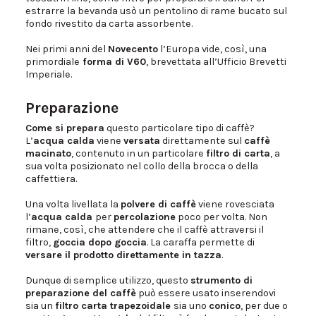
estrarre la bevanda usò un pentolino di rame bucato sul
fondo rivestito da carta assorbente.
Nei primi anni del
Novecento
l’Europa vide, così, una
primordiale
forma di V60
, brevettata all’Ufficio Brevetti
Imperiale.
Preparazione
Come si prepara
questo particolare tipo di caffè?
L’
acqua calda
viene
versata
direttamente sul
caffè
macinato
, contenuto in un particolare
filtro di carta
, a
sua volta posizionato nel collo della brocca o della
caffettiera.
Una volta livellata la
polvere di caffè
viene rovesciata
l’
acqua calda
per
percolazione
poco per volta. Non
rimane, così, che attendere che il caffè attraversi il
filtro,
goccia dopo goccia
. La caraffa permette di
versare il prodotto direttamente in tazza
.
Dunque di semplice utilizzo, questo
strumento di
preparazione del caffè
può essere usato inserendovi
sia un
filtro carta trapezoidale
sia uno
conico
, per due o