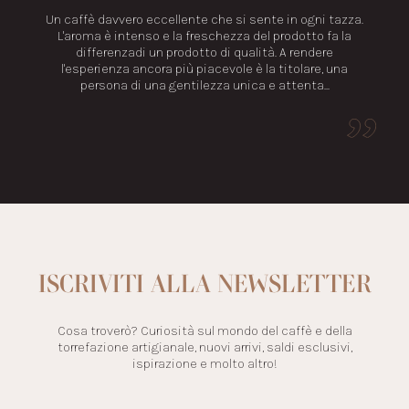
ti
Un caffè davvero eccellente che si sente in ogni tazza.
ato.
L'aroma è intenso e la freschezza del prodotto fa la
differenzadi un prodotto di qualità. A rendere
l'esperienza ancora più piacevole è la titolare, una
persona di una gentilezza unica e attenta...
ISCRIVITI ALLA NEWSLETTER
Cosa troverò? Curiosità sul mondo del caffè e della
torrefazione artigianale, nuovi arrivi, saldi esclusivi,
ispirazione e molto altro!