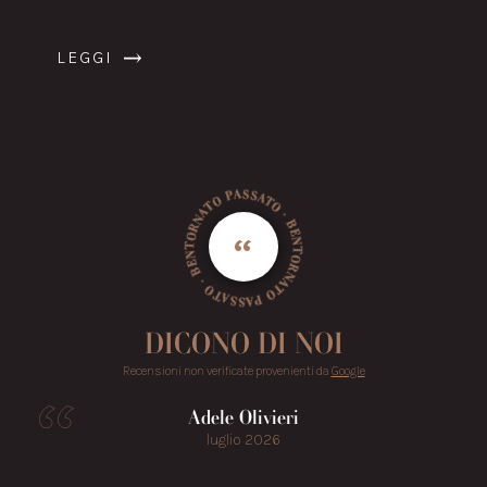
LEGGI
· BENTORNATO PASSATO · BENTORNATO PASSATO
“
DICONO DI NOI
Recensioni non verificate provenienti da
Google
Adele Olivieri
luglio 2026