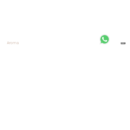
Aroma
Intenso - Cioccolato al Latte - Pesca - Zucchero di Canna
Gusto
Limone - Pesca - Cioccolato
Macinatura
Scegli quale tra
Quantità
Prezzo
14,75€