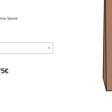
na-Spezie
75€
PUNTEGGIO SCA A