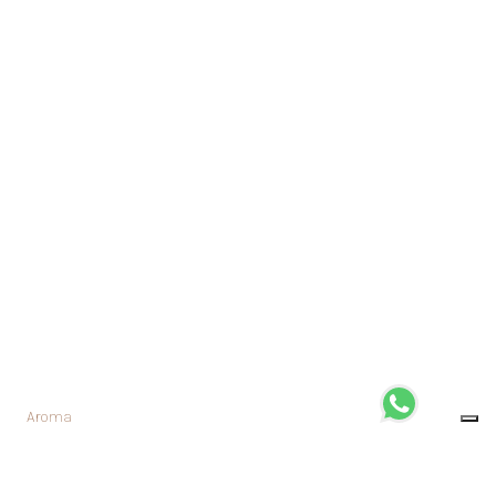
Aroma
Fruttato - Pompelmo, Prugna, Uva
Gusto